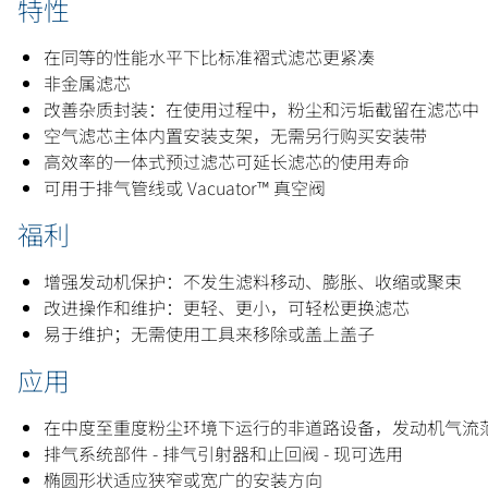
特性
在同等的性能水平下比标准褶式滤芯更紧凑
非金属滤芯
改善杂质封装：在使用过程中，粉尘和污垢截留在滤芯中
空气滤芯主体内置安装支架，无需另行购买安装带
高效率的一体式预过滤芯可延长滤芯的使用寿命
可用于排气管线或 Vacuator™ 真空阀
福利
增强发动机保护：不发生滤料移动、膨胀、收缩或聚束
改进操作和维护：更轻、更小，可轻松更换滤芯
易于维护；无需使用工具来移除或盖上盖子
应用
在中度至重度粉尘环境下运行的非道路设备，发动机气流范围高达 35.
排气系统部件 - 排气引射器和止回阀 - 现可选用
椭圆形状适应狭窄或宽广的安装方向