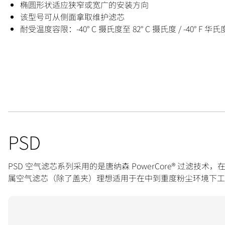
椭圆形状适应狭窄或宽广的安装方向
该型号可从侧面拿取维护滤芯
耐受温度容限：-40° C 摄氏度至 82° C 摄氏度 / -40° F 华氏
PSD
PSD 空气滤芯系列采用的是唐纳森 PowerCore® 过
属空气滤芯（除了盖夹）理想适用于在中到重度粉尘环境下工