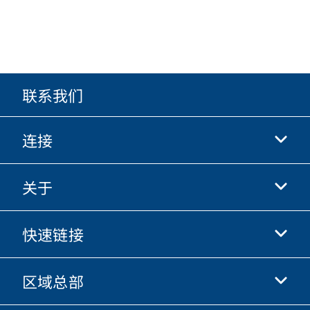
联系我们
连接
关于
抖音
快手
快速链接
关于我们
优酷
商业行为准则
微信
区域总部
唐纳森电商网站
职业发展