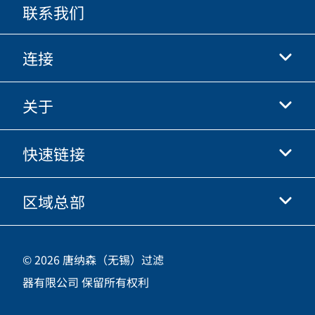
联系我们
连接
关于
抖音
快手
快速链接
关于我们
优酷
商业行为准则
微信
区域总部
唐纳森电商网站
职业发展
投资人
立即申请
中国江苏省无锡市新吴区
供应商
© 2026 唐纳森（无锡）过滤
新加坡工业园新都路16号，邮编 214028
器有限公司 保留所有权利
咨询热线
400-921-7965