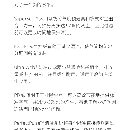
到了一个新的水平。
SuperSep™ 入口系统将气旋预分离和袋式除尘器
合二为一，可预分离多达 97% 的灰尘，因此过滤
器可以更长时间地保持清洁。
EvenFlow™ 挡板有助于减少湍流，使气流均匀地
分配到所有滤芯。
Ultra-Web® 纺粘过滤器与普通毛毡袋相比，排放
量减少了 94％，并且经久耐用，适用于磨蚀性粉
尘应用。
PD 泵随附于工业除尘器，可以高效节能地提供脉
冲空气，并减少冷凝水的产生，有助于解决冬季因
冻结而出现的水分问题。
PerfectPulse™ 清洁系统将每个脉冲直接传送到过
滤器上方，有助于有效清洁滤袋，延长过滤器寿