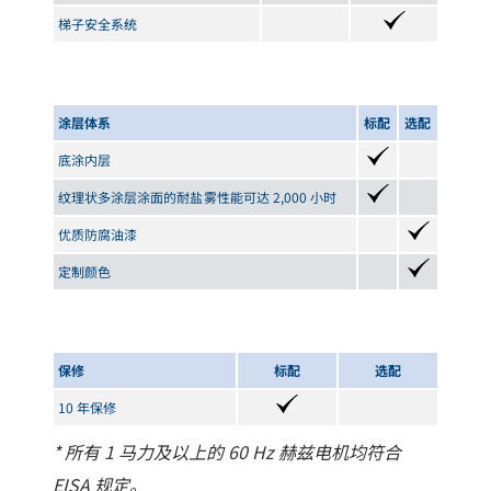
梯子安全系统
涂层体系
标配
选配
底涂内层
纹理状多涂层涂面的耐盐雾性能可达 2,000 小时
优质防腐油漆
定制颜色
保修
标配
选配
10 年保修
* 所有 1 马力及以上的 60 Hz 赫兹电机均符合
EISA 规定。