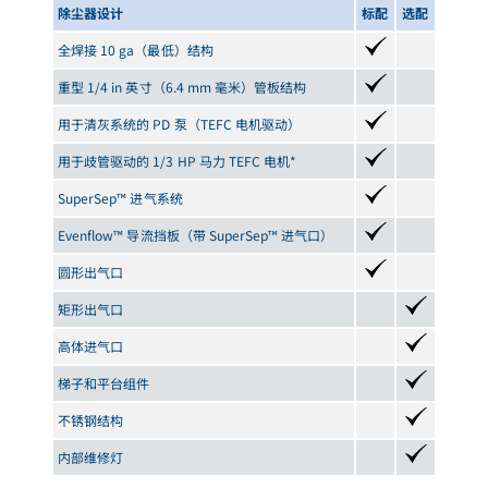
除尘器设计
标配
选配
全焊接 10 ga（最低）结构
重型 1/4 in 英寸（6.4 mm 毫米）管板结构
用于清灰系统的 PD 泵（TEFC 电机驱动）
用于歧管驱动的 1/3 HP 马力 TEFC 电机*
SuperSep™ 进气系统
Evenflow™ 导流挡板（带 SuperSep™ 进气口）
圆形出气口
矩形出气口
高体进气口
梯子和平台组件
不锈钢结构
内部维修灯