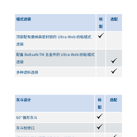
褶式滤袋
标
选配
配
顶部配有唐纳森密封锁的 Ultra-Web 纺粘褶式
滤袋
配备 Boltsafe
TM
五金件的 Ultra-Web 纺粘褶式
滤袋
多种滤料选择
灰斗设计
标
选配
配
60° 锥形灰斗
灰斗检修口