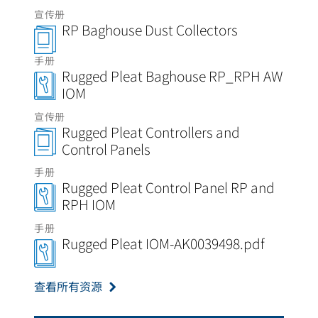
宣传册
RP Baghouse Dust Collectors
手册
Rugged Pleat Baghouse RP_RPH AW
IOM
宣传册
Rugged Pleat Controllers and
Control Panels
手册
Rugged Pleat Control Panel RP and
RPH IOM
手册
Rugged Pleat IOM-AK0039498.pdf
查看所有资源