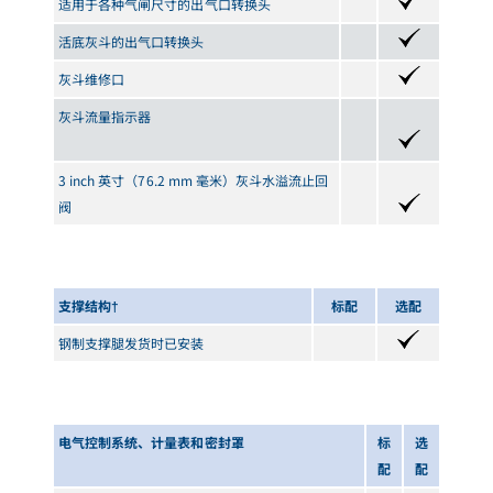
适用于各种气闸尺寸的出气口转换头
活底灰斗的出气口转换头
灰斗维修口
灰斗流量指示器
3 inch 英寸（76.2 mm 毫米）灰斗水溢流止回
阀
支撑结构†
标配
选配
钢制支撑腿发货时已安装
电气控制系统、计量表和密封罩
标
选
配
配