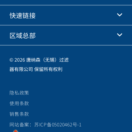
快手
快速链接
关于我们
优酷
商业行为准则
微信
区域总部
唐纳森电商网站
职业发展
投资人
立即申请
中国江苏省无锡市新吴区
供应商
© 2026 唐纳森（无锡）过滤
新加坡工业园新都路16号，邮编 214028
器有限公司 保留所有权利
咨询热线
400-921-7965
隐私政策
关注唐纳森微信公众号
使用条款
销售条款
网站备案：苏ICP备05020462号-1