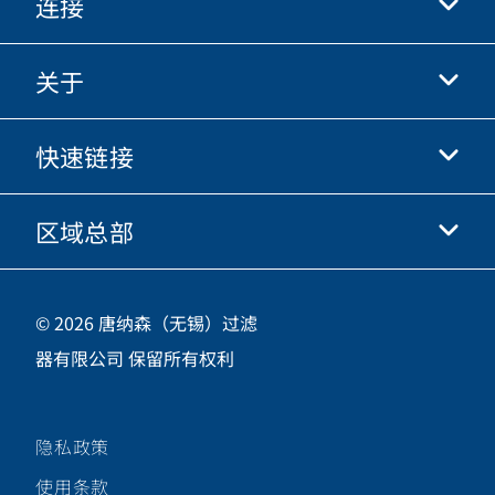
连接
关于
抖音
快手
快速链接
关于我们
优酷
商业行为准则
微信
区域总部
唐纳森电商网站
职业发展
投资人
立即申请
中国江苏省无锡市新吴区
供应商
© 2026 唐纳森（无锡）过滤
新加坡工业园新都路16号，邮编 214028
器有限公司 保留所有权利
咨询热线
400-921-7965
隐私政策
关注唐纳森微信公众号
使用条款