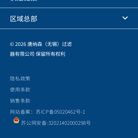
优酷
商业行为准则
微信
区域总部
唐纳森电商网站
职业发展
投资人
立即申请
中国江苏省无锡市新吴区
供应商
© 2026 唐纳森（无锡）过滤
新加坡工业园新都路16号，邮编 214028
器有限公司 保留所有权利
咨询热线
400-921-7965
隐私政策
关注唐纳森微信公众号
使用条款
销售条款
网站备案：苏ICP备05020462号-1
苏公网安备:32021402000298号