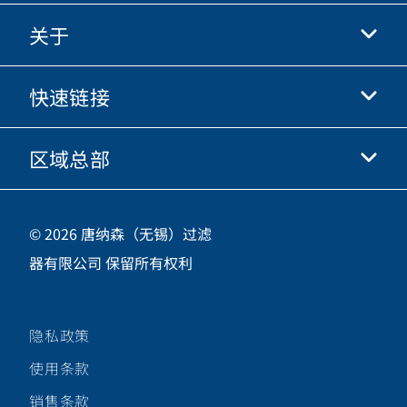
关于
抖音
快手
快速链接
关于我们
优酷
商业行为准则
微信
区域总部
唐纳森电商网站
职业发展
投资人
立即申请
中国江苏省无锡市新吴区
供应商
© 2026 唐纳森（无锡）过滤
新加坡工业园新都路16号，邮编 214028
器有限公司 保留所有权利
咨询热线
400-921-7965
隐私政策
关注唐纳森微信公众号
使用条款
销售条款