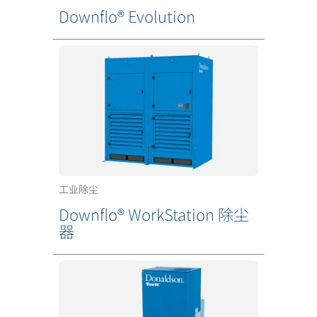
Downflo® Evolution
工业除尘
Downflo® WorkStation 除尘
器