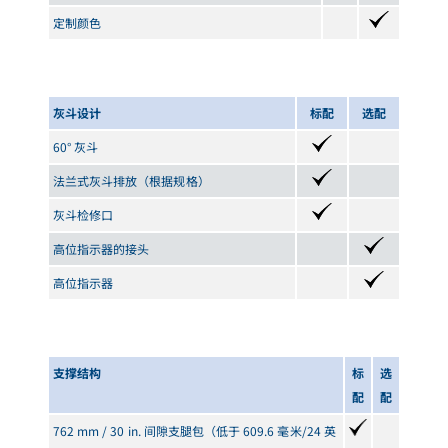
定制颜色
灰斗设计
标配
选配
60° 灰斗
法兰式灰斗排放（根据规格）
灰斗检修口
高位指示器的接头
高位指示器
支撑结构
标
选
配
配
762 mm / 30 in. 间隙支腿包（低于 609.6 毫米/24 英