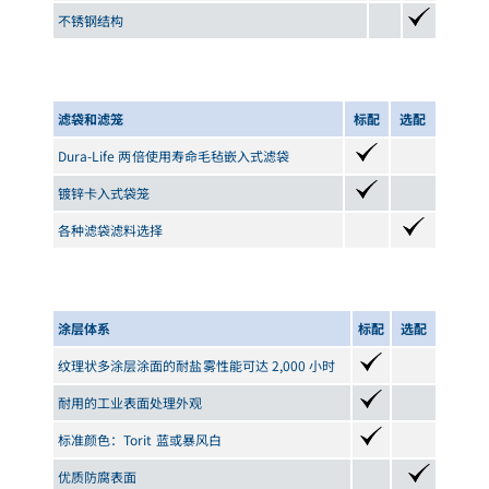
不锈钢结构
滤袋和滤笼
标配
选配
Dura-Life 两倍使用寿命毛毡嵌入式滤袋
镀锌卡入式袋笼
各种滤袋滤料选择
涂层体系
标配
选配
纹理状多涂层涂面的耐盐雾性能可达 2,000 小时
耐用的工业表面处理外观
标准颜色：Torit 蓝或暴风白
优质防腐表面