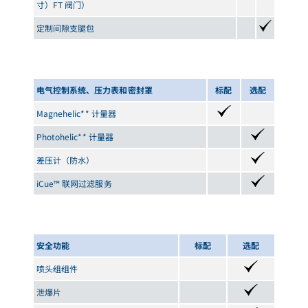
寸）FT 阀门）
定制间隙支腿包
电气控制系统、压力表和密封罩
标配
选配
Magnehelic** 计量器
Photohelic** 计量器
差压计（防水）
iCue™ 联网过滤服务
安全功能
标配
选配
喷头组组件
泄爆片