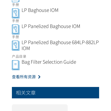
手册
LP Baghouse IOM
手册
LP Panelized Baghouse IOM
手册
LP Panelized Baghouse 684LP-882LP
IOM
产品目录
Bag Filter Selection Guide
查看所有资源
相关文章