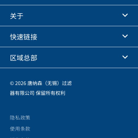
关于
抖音
快手
快速链接
关于我们
优酷
商业行为准则
微信
区域总部
唐纳森电商网站
职业发展
投资人
立即申请
中国江苏省无锡市新吴区
供应商
© 2026 唐纳森（无锡）过滤
新加坡工业园新都路16号，邮编 214028
器有限公司 保留所有权利
咨询热线
400-921-7965
隐私政策
关注唐纳森微信公众号
使用条款