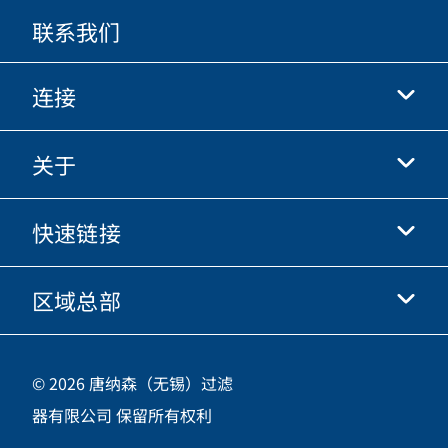
联系我们
连接
关于
抖音
快手
快速链接
关于我们
优酷
商业行为准则
微信
区域总部
唐纳森电商网站
职业发展
投资人
立即申请
中国江苏省无锡市新吴区
供应商
© 2026 唐纳森（无锡）过滤
新加坡工业园新都路16号，邮编 214028
器有限公司 保留所有权利
咨询热线