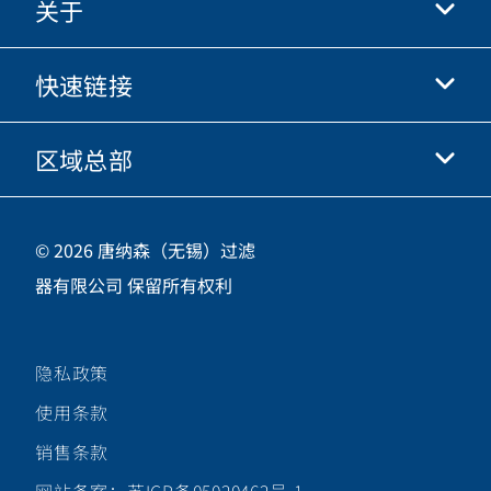
关于
抖音
快手
快速链接
关于我们
优酷
商业行为准则
微信
区域总部
唐纳森电商网站
职业发展
投资人
立即申请
中国江苏省无锡市新吴区
供应商
© 2026 唐纳森（无锡）过滤
新加坡工业园新都路16号，邮编 214028
器有限公司 保留所有权利
咨询热线
400-921-7965
隐私政策
关注唐纳森微信公众号
使用条款
销售条款