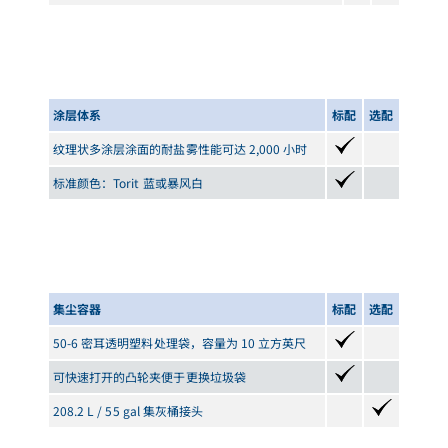
涂层体系
标配
选配
纹理状多涂层涂面的耐盐雾性能可达 2,000 小时
标准颜色：Torit 蓝或暴风白
集尘容器
标配
选配
50-6 密耳透明塑料处理袋，容量为 10 立方英尺
可快速打开的凸轮夹便于更换垃圾袋
208.2 L / 55 gal 集灰桶接头