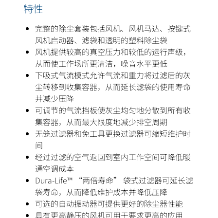
特性
完整的除尘套装包括风机、风机马达、按键式
风机启动器、滤袋和透明的塑料除尘袋
风机提供较高的真空压力和较低的运行声级，
从而使工作场所更清洁，噪音水平更低
下吸式气流模式允许气流和重力将过滤后的灰
尘转移到收集容器，从而延长滤袋的使用寿命
并减少压降
可调节的气流挡板使灰尘均匀地分散到所有收
集容器，从而最大限度地减少排空周期
无笼过滤器和免工具更换过滤器可缩短维护时
间
经过过滤的空气返回到室内工作空间可降低暖
通空调成本
Dura-Life™ “两倍寿命” 袋式过滤器可延长滤
袋寿命，从而降低维护成本并降低压降
可选的自动振动器可提供更好的除尘器性能
具有更高静压的风机可用于要求更高的应用