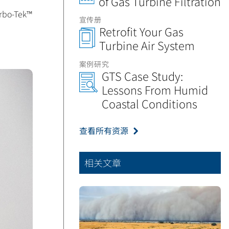
of Gas Turbine Filtration
o-Tek
™
宣传册
Retrofit Your Gas
Turbine Air System
案例研究
GTS Case Study:
Lessons From Humid
Coastal Conditions
查看所有资源
相关文章