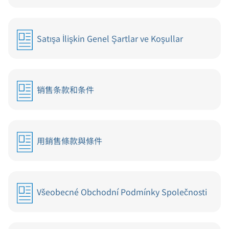
Satışa İlişkin Genel Şartlar ve Koşullar
销售条款和条件
用銷售條款與條件
Všeobecné Obchodní Podmínky Společnosti