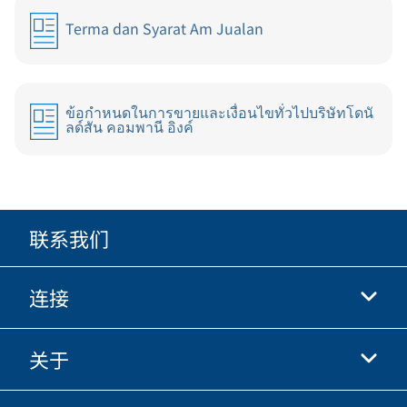
Terma dan Syarat Am Jualan
ข้อกำหนดในการขายและเงื่อนไขทั่วไปบริษัทโดนั
ลด์สัน คอมพานี อิงค์
联系我们
连接
关于
抖音
快手