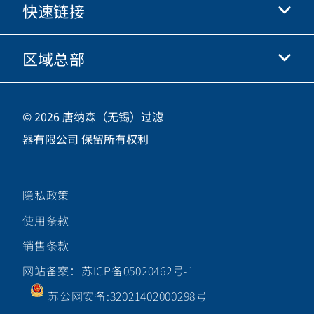
快速链接
关于我们
优酷
商业行为准则
微信
区域总部
唐纳森电商网站
职业发展
投资人
立即申请
中国江苏省无锡市新吴区
供应商
© 2026 唐纳森（无锡）过滤
新加坡工业园新都路16号，邮编 214028
器有限公司 保留所有权利
咨询热线
400-921-7965
隐私政策
关注唐纳森微信公众号
使用条款
销售条款
网站备案：苏ICP备05020462号-1
苏公网安备:32021402000298号