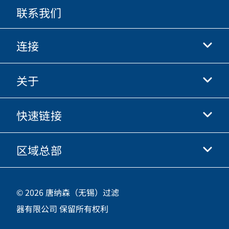
联系我们
连接
关于
抖音
快手
快速链接
关于我们
优酷
商业行为准则
微信
区域总部
唐纳森电商网站
职业发展
投资人
立即申请
中国江苏省无锡市新吴区
供应商
© 2026 唐纳森（无锡）过滤
新加坡工业园新都路16号，邮编 214028
器有限公司 保留所有权利
咨询热线