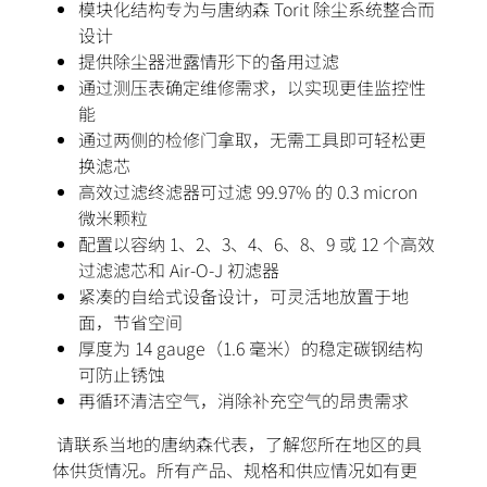
模块化结构专为与唐纳森 Torit 除尘系统整合而
设计
提供除尘器泄露情形下的备用过滤
通过测压表确定维修需求，以实现更佳监控性
能
通过两侧的检修门拿取，无需工具即可轻松更
换滤芯
高效过滤终滤器可过滤 99.97% 的 0.3 micron
微米颗粒
配置以容纳 1、2、3、4、6、8、9 或 12 个高效
过滤滤芯和 Air-O-J 初滤器
紧凑的自给式设备设计，可灵活地放置于地
面，节省空间
厚度为 14 gauge（1.6 毫米）的稳定碳钢结构
可防止锈蚀
再循环清洁空气，消除补充空气的昂贵需求
请联系当地的唐纳森代表，了解您所在地区的具
体供货情况。所有产品、规格和供应情况如有更