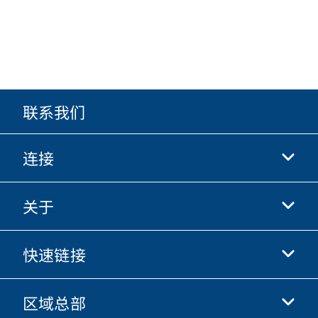
联系我们
连接
关于
抖音
快手
快速链接
关于我们
优酷
商业行为准则
微信
区域总部
唐纳森电商网站
职业发展