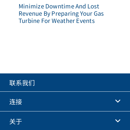
Minimize Downtime And Lost
Revenue By Preparing Your Gas
Turbine For Weather Events
联系我们
连接
关于
抖音