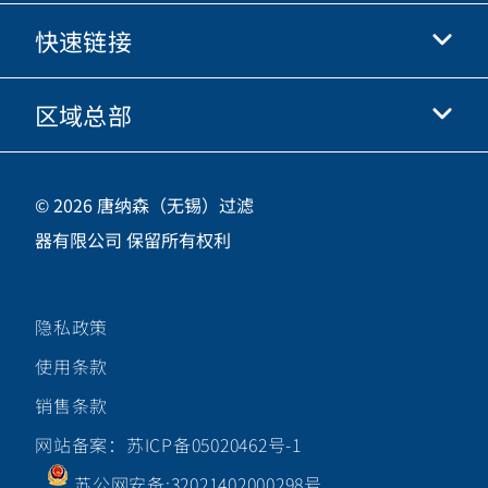
快手
快速链接
关于我们
优酷
商业行为准则
微信
区域总部
唐纳森电商网站
职业发展
投资人
立即申请
中国江苏省无锡市新吴区
供应商
© 2026 唐纳森（无锡）过滤
新加坡工业园新都路16号，邮编 214028
器有限公司 保留所有权利
咨询热线
400-921-7965
隐私政策
关注唐纳森微信公众号
使用条款
销售条款
网站备案：苏ICP备05020462号-1
苏公网安备:32021402000298号