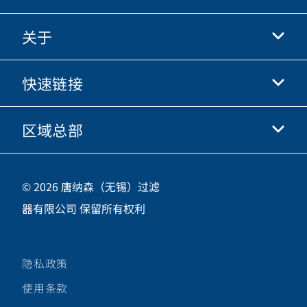
关于
抖音
快手
快速链接
关于我们
优酷
商业行为准则
微信
区域总部
唐纳森电商网站
职业发展
投资人
立即申请
中国江苏省无锡市新吴区
供应商
© 2026 唐纳森（无锡）过滤
新加坡工业园新都路16号，邮编 214028
器有限公司 保留所有权利
咨询热线
400-921-7965
隐私政策
关注唐纳森微信公众号
使用条款