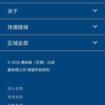
关于
抖音
快手
快速链接
关于我们
优酷
商业行为准则
微信
区域总部
唐纳森电商网站
职业发展
投资人
立即申请
中国江苏省无锡市新吴区
供应商
© 2026 唐纳森（无锡）过滤
新加坡工业园新都路16号，邮编 214028
器有限公司 保留所有权利
咨询热线
400-921-7965
隐私政策
关注唐纳森微信公众号
使用条款