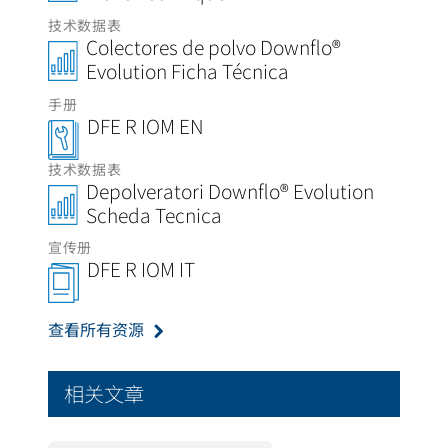
技术数据表
Colectores de polvo Downflo®
Evolution Ficha Técnica
手册
DFE R IOM EN
技术数据表
Depolveratori Downflo® Evolution
Scheda Tecnica
宣传册
DFE R IOM IT
查看所有资源
相关文章