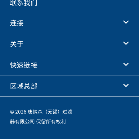
联系我们
连接
关于
抖音
快手
快速链接
关于我们
优酷
商业行为准则
微信
区域总部
唐纳森电商网站
职业发展
投资人
立即申请
中国江苏省无锡市新吴区
供应商
© 2026 唐纳森（无锡）过滤
新加坡工业园新都路16号，邮编 214028
器有限公司 保留所有权利
咨询热线
400-921-7965