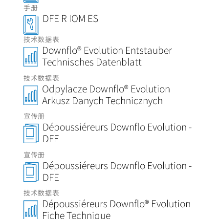
手册
DFE R IOM ES
技术数据表
Downflo® Evolution Entstauber
Technisches Datenblatt
技术数据表
Odpylacze Downflo® Evolution
Arkusz Danych Technicznych
宣传册
Dépoussiéreurs Downflo Evolution -
DFE
宣传册
Dépoussiéreurs Downflo Evolution -
DFE
技术数据表
Dépoussiéreurs Downflo® Evolution
Fiche Technique