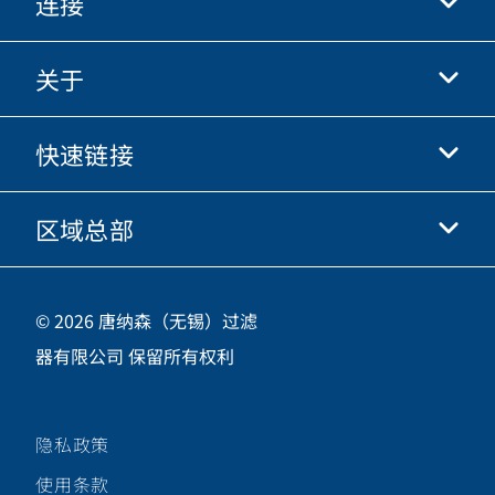
连接
关于
抖音
快手
快速链接
关于我们
优酷
商业行为准则
微信
区域总部
唐纳森电商网站
职业发展
投资人
立即申请
中国江苏省无锡市新吴区
供应商
© 2026 唐纳森（无锡）过滤
新加坡工业园新都路16号，邮编 214028
器有限公司 保留所有权利
咨询热线
400-921-7965
隐私政策
关注唐纳森微信公众号
使用条款