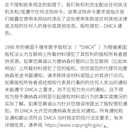
在不限制前条规定的前提下，我们有权利完全配合任何执法
机关和/或遵守任何法院命令，该等法院命令要求或指示我
们披露在使用本网站时违反了这些使用条款或任何其他法律
或法规的任何人的身份或其他信息。版权侵犯 – DMCA 通
告。
1998 年的美国千禧年数字版权法（“DMCA”）为根据美国
版权法认为互联网上所载材料侵犯了其权利的版权所有者提
供资源。如果您真诚认为唐纳森托管的以及互联网（比如本
网站）上所载材料侵犯了您的版权，则您或您的代理可向唐
纳森发送书面通知，请求移除该材料或阻止对其进行访问。
如果版权所有者或经授权代表其行事的的任何人发出的通知
未能遵守 DMCA 之要求，则不应视为充分的通知，且不得
视为授予唐纳森对明显引起侵权材料或行为的事实或情况的
实际了解。如果您真诚认为针对您错误地提出了版权侵犯通
知，则 DMCA 允许您向唐纳森发送反对通知。所有通知和
反通知都必须符合 DMCA 当时规定的现行法定要求；有关
详细信息，请参阅 https://www.copyright.gov/
。