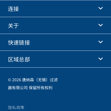
连接
关于
抖音
快手
快速链接
关于我们
优酷
商业行为准则
微信
区域总部
唐纳森电商网站
职业发展
投资人
立即申请
中国江苏省无锡市新吴区
供应商
© 2026 唐纳森（无锡）过滤
新加坡工业园新都路16号，邮编 214028
器有限公司 保留所有权利
咨询热线
400-921-7965
隐私政策
关注唐纳森微信公众号