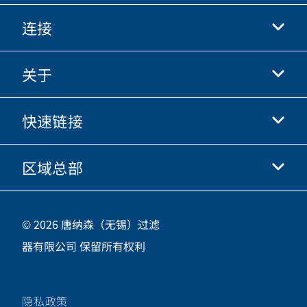
连接
关于
抖音
快手
快速链接
关于我们
优酷
商业行为准则
微信
区域总部
唐纳森电商网站
职业发展
投资人
立即申请
中国江苏省无锡市新吴区
供应商
© 2026 唐纳森（无锡）过滤
新加坡工业园新都路16号，邮编 214028
器有限公司 保留所有权利
咨询热线
400-921-7965
隐私政策
关注唐纳森微信公众号