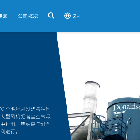
资源
公司概况
ZH
00 个毛毡袋过滤各种制
用大型风机把含尘空气吸
。唐纳森 Torit®
顺利进行。