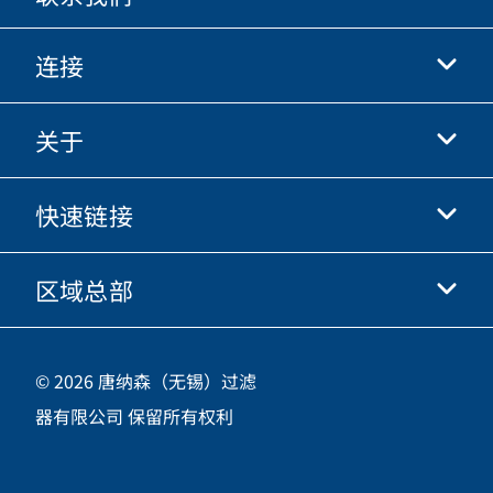
连接
关于
抖音
快手
快速链接
关于我们
优酷
商业行为准则
微信
区域总部
唐纳森电商网站
职业发展
投资人
立即申请
中国江苏省无锡市新吴区
供应商
© 2026 唐纳森（无锡）过滤
新加坡工业园新都路16号，邮编 214028
器有限公司 保留所有权利
咨询热线
400-921-7965