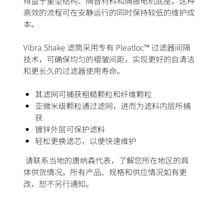
得益于重型结构、隔音材料和隔振电机底座，这种
高效的流程可在安静运行的同时保持较低的维护成
本。
Vibra Shake 滤筒采用专有 Pleatloc™ 过滤器间隔
技术，可确保均匀的褶皱间距，实现更好的自清洁
和更长久的过滤器使用寿命。
其滤网可捕获粗糙颗粒和纤维颗粒
亚微米级颗粒通过滤网，进而为滤料内层所捕
获
镀锌外层可保护滤料
轻松更换滤芯，以便快速维护
请联系当地的唐纳森代表，了解您所在地区的具
体供货情况。所有产品、规格和供应情况如有更
改，恕不另行通知。