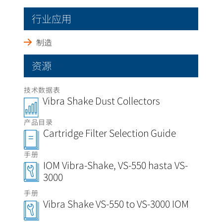
行业应用
制造
资源
技术数据表
Vibra Shake Dust Collectors
产品目录
Cartridge Filter Selection Guide
手册
IOM Vibra-Shake, VS-550 hasta VS-
3000
手册
Vibra Shake VS-550 to VS-3000 IOM