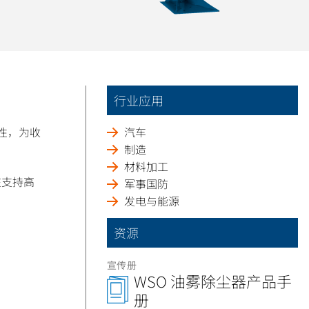
行业应用
性，为收
汽车
制造
材料加工
在支持高
军事国防
发电与能源
资源
宣传册
WSO 油雾除尘器产品手
册