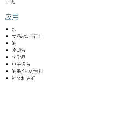
性能。
应用
水
食品&饮料行业
油
冷却液
化学品
电子设备
油墨/油漆/涂料
制浆和造纸