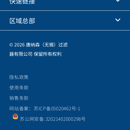
快速链接
关于我们
优酷
商业行为准则
微信
区域总部
唐纳森电商网站
职业发展
投资人
立即申请
中国江苏省无锡市新吴区
供应商
© 2026 唐纳森（无锡）过滤
新加坡工业园新都路16号，邮编 214028
器有限公司 保留所有权利
咨询热线
400-921-7965
隐私政策
关注唐纳森微信公众号
使用条款
销售条款
网站备案：苏ICP备05020462号-1
苏公网安备:32021402000298号