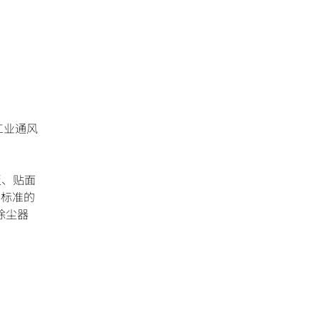
工业通风
板、贴面
 标准的
除尘器