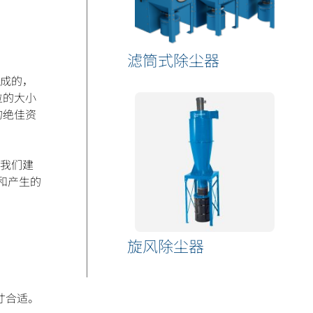
滤筒式除尘器
成的，
粒的大小
的绝佳资
我们建
）和产生的
旋风除尘器
寸合适。