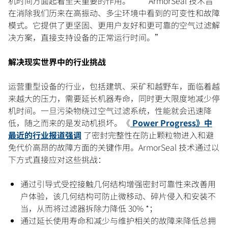
机时间方面起着至关重要的作用。” “ArmorSeal 技术旨
在消除我们历来在高振动、多尘环境中看到的可变性和故障
模式。它提供了更坚固、更用户友好和更可靠的空气过滤解
决方案，直接支持设备的正常运行时间。”
解决现实世界中的行业挑战
运营重型设备的行业，包括建筑、采矿和越野车，面临着越
来越大的压力，需要延长机器寿命，同时更大限度地减少停
机时间。一旦污染物绕过空气过滤系统，性能就会迅速降
低，随之而来的是发动机损坏。《
Power Progress》中
最近的行业报道强调
了密封完整性在防止颗粒物进入和避
免代价高昂的故障方面的关键作用。ArmorSeal 技术通过以
下方式直接应对这些挑战：
通过引导式受控接触几何结构增强密封可靠性来改善用
户体验，该几何结构可防止微移动、碎片侵入和安装不
当，从而将过滤器拆除力降低 30% *；
通过延长使用寿命和减少与维护相关的故障来降低总拥