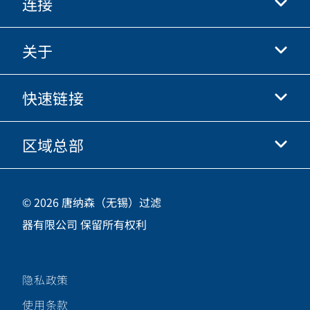
连接
关于
抖音
快手
快速链接
关于我们
优酷
商业行为准则
微信
区域总部
唐纳森电商网站
职业发展
投资人
立即申请
中国江苏省无锡市新吴区
供应商
© 2026 唐纳森（无锡）过滤
新加坡工业园新都路16号，邮编 214028
器有限公司 保留所有权利
咨询热线
400-921-7965
隐私政策
关注唐纳森微信公众号
使用条款