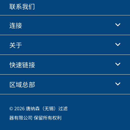
联系我们
连接
关于
抖音
快手
快速链接
关于我们
优酷
商业行为准则
微信
区域总部
唐纳森电商网站
职业发展
投资人
立即申请
中国江苏省无锡市新吴区
供应商
© 2026 唐纳森（无锡）过滤
新加坡工业园新都路16号，邮编 214028
器有限公司 保留所有权利
咨询热线
400-921-7965