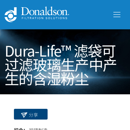
Dura-Life™ 滤袋可
过滤玻璃生产中产
生的含湿粉尘
分享