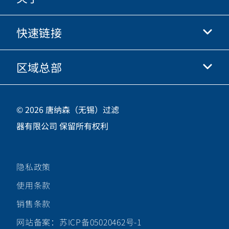
快手
快速链接
关于我们
优酷
商业行为准则
微信
区域总部
唐纳森电商网站
职业发展
投资人
立即申请
中国江苏省无锡市新吴区
供应商
© 2026 唐纳森（无锡）过滤
新加坡工业园新都路16号，邮编 214028
器有限公司 保留所有权利
咨询热线
400-921-7965
隐私政策
关注唐纳森微信公众号
使用条款
销售条款
网站备案：苏ICP备05020462号-1