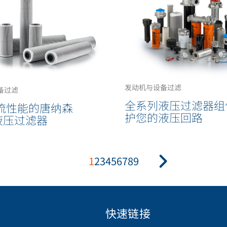
发动机与设备过滤
备过滤
全系列液压过滤器组
流性能的唐纳森
护您的液压回路
® 液压过滤器
1
2
3
4
5
6
7
8
9
快速链接