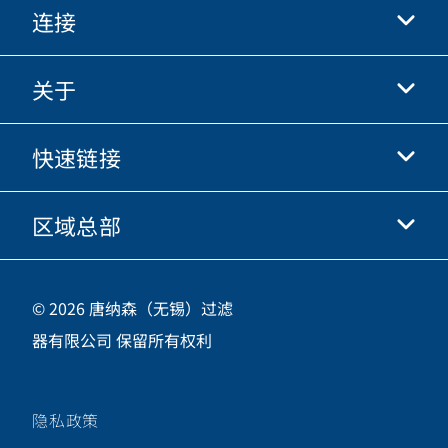
连接
关于
抖音
快手
快速链接
关于我们
优酷
商业行为准则
微信
区域总部
唐纳森电商网站
职业发展
投资人
立即申请
中国江苏省无锡市新吴区
供应商
© 2026 唐纳森（无锡）过滤
新加坡工业园新都路16号，邮编 214028
器有限公司 保留所有权利
咨询热线
400-921-7965
隐私政策
关注唐纳森微信公众号